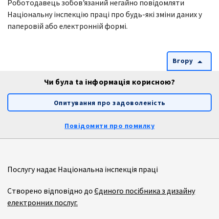
Роботодавець зобов'язаний негайно повідомляти
Національну інспекцію праці про будь-які зміни даних у
паперовій або електронній формі.
Вгору
arrow_drop_up
Чи була ta інформація корисною?
Опитування про задоволеність
Повідомити про помилку
Послугу надає Національна інспекція праці
Створено відповідно до
Єдиного посібника з дизайну
електронних послуг.