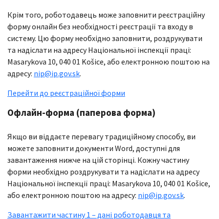
Крім того, роботодавець може заповнити реєстраційну
форму онлайн без необхідності реєстрації та входу в
систему. Цю форму необхідно заповнити, роздрукувати
та надіслати на адресу Національної інспекції праці:
Masarykova 10, 040 01 Košice, або електронною поштою на
адресу:
nip@ip.gov.sk
.
Перейти до реєстраційної форми
Офлайн-форма (паперова форма)
Якщо ви віддаєте перевагу традиційному способу, ви
можете заповнити документи Word, доступні для
завантаження нижче на цій сторінці. Кожну частину
форми необхідно роздрукувати та надіслати на адресу
Національної інспекції праці: Masarykova 10, 040 01 Košice,
або електронною поштою на адресу:
nip@ip.gov.sk
.
Завантажити частину 1 – дані роботодавця та