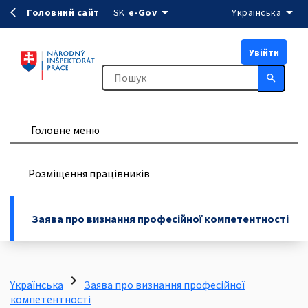
arrow_drop_down
arrow_drop_down
Перейти до вмісту
Головний сайт
SK
e-Gov
Yкраїнська
arrow_back_ios
Увійти
search
Головне меню
Розміщення працівників
Заява про визнання професійної компетентності
chevron_right
Yкраїнська
Заява про визнання професійної
компетентності