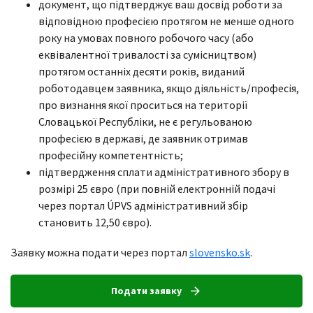
документ, що підтверджує ваш досвід роботи за
відповідною професією протягом не менше одного
року на умовах повного робочого часу (або
еквівалентної тривалості за сумісництвом)
протягом останніх десяти років, виданий
роботодавцем заявника, якщо діяльність/професія,
про визнання якої проситься на території
Словацької Республіки, не є регульованою
професією в державі, де заявник отримав
професійну компетентність;
підтвердження сплати адміністративного збору в
розмірі 25 євро (при повній електронній подачі
через портал ÚPVS адміністративний збір
становить 12,50 євро).
Заявку можна подати через портал
slovensko.sk
.
arrow_forward
Подати заявку