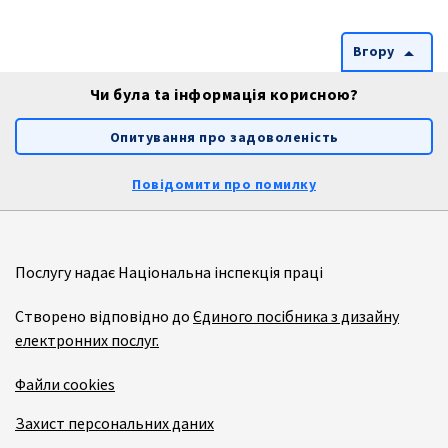
Вгору
arrow_drop_up
Чи була ta інформація корисною?
Опитування про задоволеність
Повідомити про помилку
Послугу надає Національна інспекція праці
Створено відповідно до
Єдиного посібника з дизайну
електронних послуг.
Файли cookies
Захист персональних даних